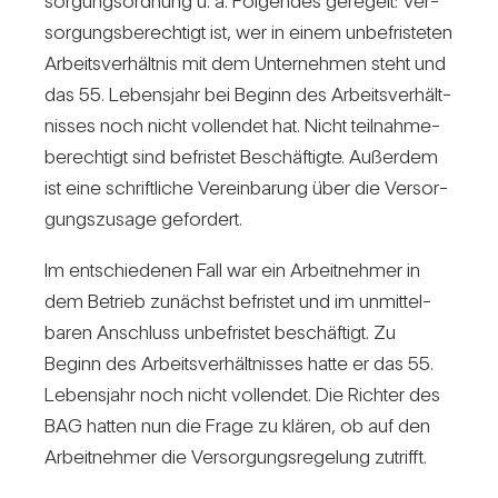
sor­gungs­ord­nung u. a. Fol­gendes gere­gelt: Ver­
sor­gungs­be­rech­tigt ist, wer in einem unbe­fris­teten
Arbeits­ver­hältnis mit dem Unter­nehmen steht und
das 55. Lebens­jahr bei Beginn des Arbeits­ver­hält­
nisses noch nicht voll­endet hat. Nicht teil­nah­me­
be­rech­tigt sind befristet Beschäf­tigte. Außerdem
ist eine schrift­liche Ver­ein­ba­rung über die Ver­sor­
gungs­zu­sage gefor­dert.
Im ent­schie­denen Fall war ein Arbeit­nehmer in
dem Betrieb zunächst befristet und im unmit­tel­
baren Anschluss unbe­fristet beschäf­tigt. Zu
Beginn des Arbeits­ver­hält­nisses hatte er das 55.
Lebens­jahr noch nicht voll­endet. Die Richter des
BAG hatten nun die Frage zu klären, ob auf den
Arbeit­nehmer die Ver­sor­gungs­re­ge­lung zutrifft.