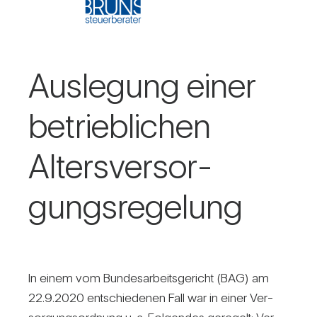
Aus­le­gung einer
betrieb­li­chen
Alters­ver­sor­
gungs­re­ge­lung
In einem vom Bun­des­ar­beits­ge­richt (BAG) am
22.9.2020 ent­schie­denen Fall war in einer Ver­