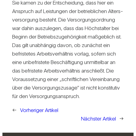
Sie kamen zu der Ent­schei­dung, dass hier ein
Anspruch auf Leis­tungen der betrieb­li­chen Alters­
ver­sor­gung besteht. Die Ver­sor­gungs­ord­nung
war dahin aus­zu­legen, dass das Höchst­alter bei
Beginn der Betriebs­zu­ge­hö­rig­keit maß­geb­lich ist.
Das gilt unab­hängig davon, ob zunächst ein
befris­tetes Arbeits­ver­hältnis vorlag, sofern sich
eine unbe­fris­tete Beschäf­ti­gung unmit­telbar an
das befris­tete Arbeits­ver­hältnis anschließt. Die
Vor­aus­set­zung einer „schrift­li­chen Ver­ein­ba­rung
über die Ver­sor­gungs­zu­sage” ist nicht kon­sti­tutiv
für den Ver­sor­gungs­an­spruch.
←
Vorheriger Artikel
Nächster Artikel
→