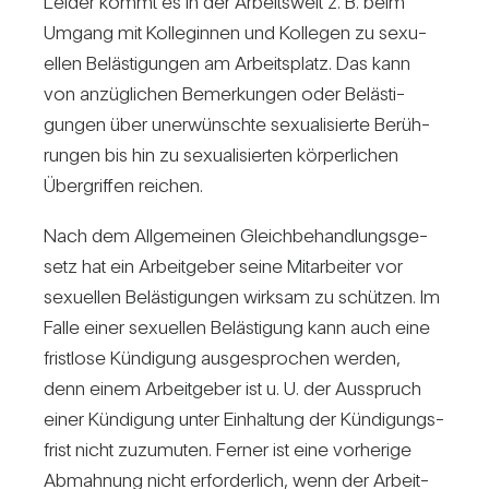
Leider kommt es in der Arbeits­welt z. B. beim
Umgang mit Kol­le­ginnen und Kol­legen zu sexu­
ellen Beläs­ti­gungen am Arbeits­platz. Das kann
von anzüg­li­chen Bemer­kungen oder Beläs­ti­
gungen über uner­wünschte sexua­li­sierte Berüh­
rungen bis hin zu sexua­li­sierten kör­per­li­chen
Über­griffen rei­chen.
Nach dem All­ge­meinen Gleich­be­hand­lungs­ge­
setz hat ein Arbeit­geber seine Mit­ar­beiter vor
sexu­ellen Beläs­ti­gungen wirksam zu schützen. Im
Falle einer sexu­ellen Beläs­ti­gung kann auch eine
frist­lose Kün­di­gung aus­ge­spro­chen werden,
denn einem Arbeit­geber ist u. U. der Aus­spruch
einer Kün­di­gung unter Ein­hal­tung der Kün­di­gungs­
frist nicht zuzu­muten. Ferner ist eine vor­he­rige
Abmah­nung nicht erfor­der­lich, wenn der Arbeit­