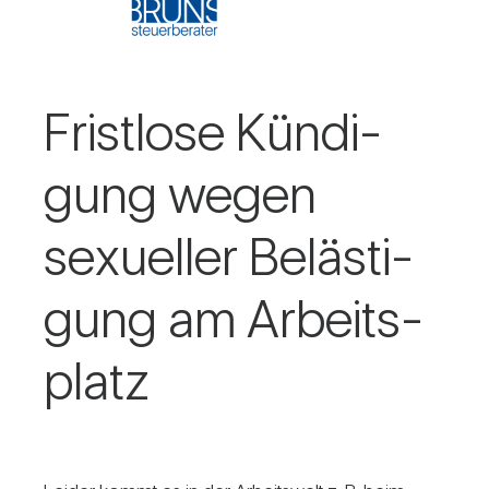
Frist­lose Kün­di­
gung wegen
sexu­eller Beläs­ti­
gung am Arbeits­
platz