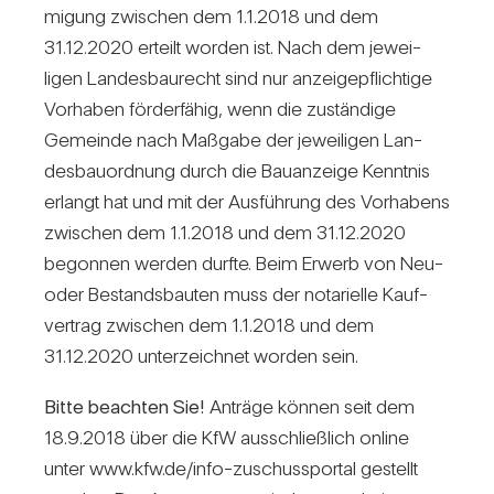
mi­gung zwi­schen dem 1.1.2018 und dem
31.12.2020 erteilt worden ist. Nach dem jewei­
ligen Lan­des­bau­recht sind nur anzei­ge­pflich­tige
Vor­haben för­der­fähig, wenn die zustän­dige
Gemeinde nach Maß­gabe der jewei­ligen Lan­
des­bau­ord­nung durch die Bau­an­zeige Kenntnis
erlangt hat und mit der Aus­füh­rung des Vor­ha­bens
zwi­schen dem 1.1.2018 und dem 31.12.2020
begonnen werden durfte. Beim Erwerb von Neu-
oder Bestands­bauten muss der nota­ri­elle Kauf­
ver­trag zwi­schen dem 1.1.2018 und dem
31.12.2020 unter­zeichnet worden sein.
Bitte beachten Sie!
Anträge können seit dem
18.9.2018 über die KfW aus­schließ­lich online
unter www.kfw.de/info-zuschussportal gestellt