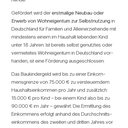
Geför­dert wird der
erst­ma­lige Neubau oder
Erwerb von Wohn­ei­gentum zur Selbst­nut­zung
in
Deutsch­land für Fami­lien und Allein­er­zie­hende mit
min­des­tens einem im Haus­halt lebenden Kind
unter 18 Jahren. Ist bereits selbst genutztes oder
ver­mie­tetes Wohn­ei­gentum in Deutsch­land vor­
handen, ist eine För­de­rung aus­ge­schlossen.
Das Bau­kin­der­geld wird bis zu einer Ein­kom­
mens­grenze von 75.000 € zu ver­steu­erndem
Haus­halts­ein­kommen pro Jahr und zusätz­lich
15.000 € pro Kind – bei einem Kind also bis zu
90.000 € im Jahr – gewährt. Die Ermitt­lung des
Ein­kom­mens erfolgt anhand des Durch­schnitts­
ein­kom­mens des zweiten und dritten Jahres vor