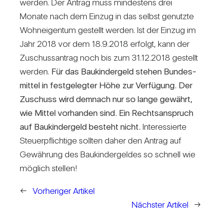
werden. Der Antrag muss min­des­tens drei
Monate nach dem Einzug in das selbst genutzte
Wohn­ei­gentum gestellt werden. Ist der Einzug im
Jahr 2018 vor dem 18.9.2018 erfolgt, kann der
Zuschuss­an­trag noch bis zum 31.12.2018 gestellt
werden.
Für das Bau­kin­der­geld stehen Bun­des­
mittel in fest­gelegter Höhe zur Ver­fü­gung. Der
Zuschuss wird dem­nach nur so lange gewährt,
wie Mittel vor­handen sind. Ein Rechts­an­spruch
auf Bau­kin­der­geld besteht nicht.
Inter­es­sierte
Steu­er­pflich­tige sollten daher den Antrag auf
Gewäh­rung des Bau­kin­der­geldes so schnell wie
mög­lich stellen!
←
Vorheriger Artikel
Nächster Artikel
→