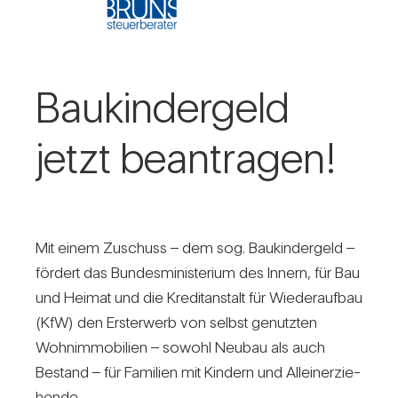
Bau­kin­der­geld
jetzt bean­tragen!
Mit einem Zuschuss – dem sog. Bau­kin­der­geld –
för­dert das Bun­des­mi­nis­te­rium des Innern, für Bau
und Heimat und die Kre­dit­an­stalt für Wie­der­aufbau
(KfW) den Erst­erwerb von selbst genutzten
Wohn­im­mo­bi­lien – sowohl Neubau als auch
Bestand – für Fami­lien mit Kin­dern und Allein­er­zie­
hende.