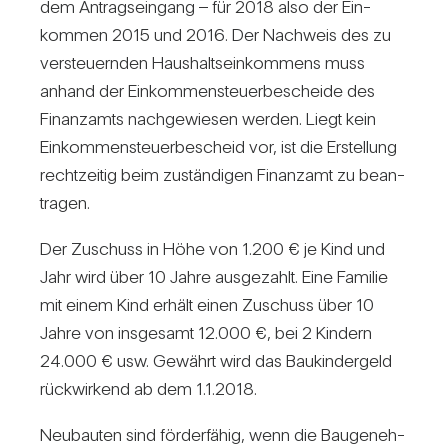
dem Antrags­ein­gang – für 2018 also der Ein­
kommen 2015 und 2016. Der Nach­weis des zu
ver­steu­ernden Haus­halts­ein­kom­mens muss
anhand der Ein­kom­men­steu­er­be­scheide des
Finanz­amts nach­ge­wiesen werden. Liegt kein
Ein­kom­men­steu­er­be­scheid vor, ist die Erstel­lung
recht­zeitig beim zustän­digen Finanzamt zu bean­
tragen.
Der Zuschuss in Höhe von 1.200 € je Kind und
Jahr wird über 10 Jahre aus­ge­zahlt. Eine Familie
mit einem Kind erhält einen Zuschuss über 10
Jahre von ins­ge­samt 12.000 €, bei 2 Kin­dern
24.000 € usw. Gewährt wird das Bau­kin­der­geld
rück­wir­kend ab dem 1.1.2018.
Neu­bauten sind för­der­fähig, wenn die Bau­ge­neh­