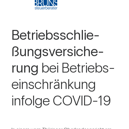
Betriebs­schlie­
ßungs­ver­si­che­
rung
bei Betriebs­
ein­schrän­kung
infolge COVID-19