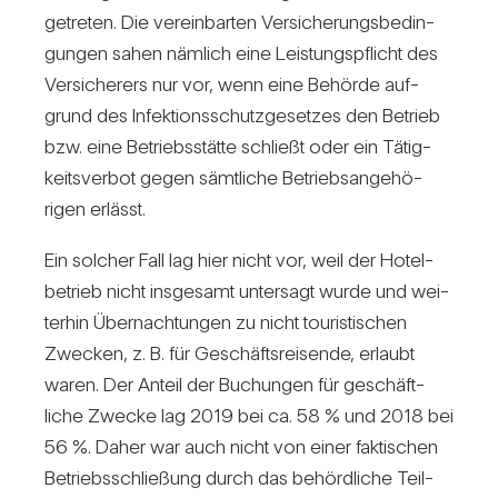
ge­treten. Die ver­ein­barten Ver­si­che­rungs­be­din­
gungen sahen näm­lich eine Leis­tungs­pflicht des
Ver­si­che­rers nur vor, wenn eine Behörde auf­
grund des Infek­ti­ons­schutz­ge­setzes den Betrieb
bzw. eine Betriebs­stätte schließt oder ein Tätig­
keits­verbot gegen sämt­liche Betriebs­an­ge­hö­
rigen erlässt.
Ein sol­cher Fall lag hier nicht vor, weil der Hotel­
be­trieb nicht ins­ge­samt unter­sagt wurde und wei­
terhin Über­nach­tungen zu nicht tou­ris­ti­schen
Zwe­cken, z. B. für Geschäfts­rei­sende, erlaubt
waren. Der Anteil der Buchungen für geschäft­
liche Zwecke lag 2019 bei ca. 58 % und 2018 bei
56 %. Daher war auch nicht von einer fak­ti­schen
Betriebs­schlie­ßung durch das behörd­liche Teil­