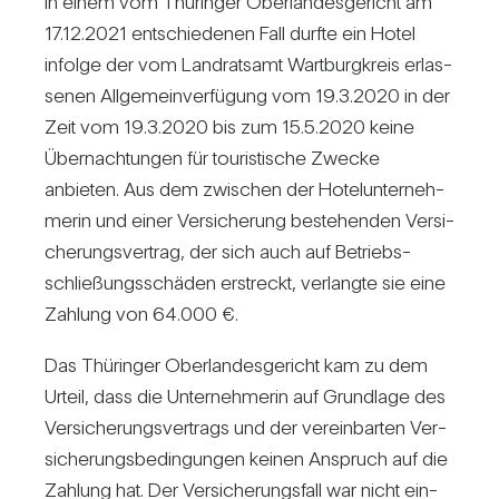
In einem vom Thü­ringer Ober­lan­des­ge­richt am
17.12.2021 ent­schie­denen Fall durfte ein Hotel
infolge der vom Land­ratsamt Wart­burg­kreis erlas­
senen All­ge­mein­ver­fü­gung vom 19.3.2020 in der
Zeit vom 19.3.2020 bis zum 15.5.2020 keine
Über­nach­tungen für tou­ris­ti­sche Zwecke
anbieten. Aus dem zwi­schen der Hotel­un­ter­neh­
merin und einer Ver­si­che­rung bestehenden Ver­si­
che­rungs­ver­trag, der sich auch auf Betriebs­
schlie­ßungs­schäden erstreckt, ver­langte sie eine
Zah­lung von 64.000 €.
Das Thü­ringer Ober­lan­des­ge­richt kam zu dem
Urteil, dass die Unter­neh­merin auf Grund­lage des
Ver­si­che­rungs­ver­trags und der ver­ein­barten Ver­
si­che­rungs­be­din­gungen keinen Anspruch auf die
Zah­lung hat. Der Ver­si­che­rungs­fall war nicht ein­