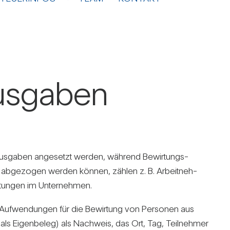
us­gaben
­aus­gaben ange­setzt werden, wäh­rend Bewir­tungs­
 % abge­zogen werden können, zählen z. B. Arbeit­neh­
s­tungen im Unter­nehmen.
on Auf­wen­dungen für die Bewir­tung von Per­sonen aus
 als Eigen­beleg) als Nach­weis, das Ort, Tag, Teil­nehmer