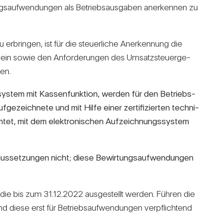
s­auf­wen­dungen als Betriebs­aus­gaben aner­kennen zu
 erbringen, ist für die steu­er­liche Aner­ken­nung die
t sein sowie den Anfor­de­rungen des Umsatz­steu­er­ge­
ben.
s­system mit Kas­sen­funk­tion, werden für den Betriebs­
e­zeich­nete und mit Hilfe einer zer­ti­fi­zierten tech­ni­
chtet, mit dem elek­tro­ni­schen Auf­zeich­nungs­system
r­aus­set­zungen nicht; diese Bewir­tungs­auf­wen­dungen
die bis zum 31.12.2022 aus­ge­stellt werden. Führen die
 diese erst für Betriebs­auf­wen­dungen ver­pflich­tend