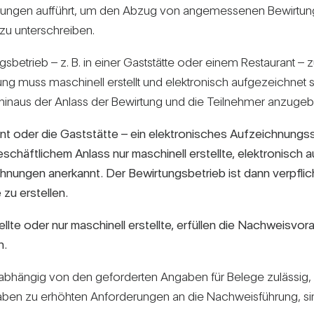
ungen auf­führt, um den Abzug von ange­mes­senen Bewir­tung
 zu unter­schreiben.
­be­trieb – z. B. in einer Gast­stätte oder einem Restau­rant – zu
ung muss maschi­nell erstellt und elek­tro­nisch auf­ge­zeichne
 hinaus der Anlass der Bewir­tung und die Teil­nehmer anzu­ge
nt oder die Gast­stätte – ein elek­tro­ni­sches Auf­zeich­nung
ft­li­chem Anlass nur maschi­nell erstellte, elek­tro­nisch auf­g
h­nungen aner­kannt. Der Bewir­tungs­be­trieb ist dann ver­pfli
 zu erstellen.
ellte oder nur maschi­nell erstellte, erfüllen die Nach­weis­vo
n.
unab­hängig von den gefor­derten Angaben für Belege zulässig, 
ben zu erhöhten Anfor­de­rungen an die Nach­weis­füh­rung, sind