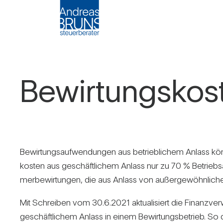
Bewir­tungs­kos
Bewir­tungs­auf­wen­dungen aus betrieb­li­chem Anlass kö
kosten aus geschäft­li­chem Anlass nur zu 70 % Betriebs
mer­be­wir­tungen, die aus Anlass von außer­ge­wöhn­li­c
Mit Schreiben vom 30.6.2021 aktua­li­siert die Finanz­ver­
geschäft­li­chem Anlass in einem Bewir­tungs­be­trieb. So