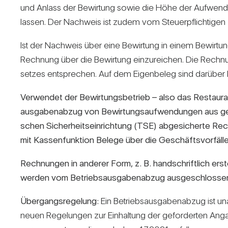
und Anlass der Bewir­tung sowie die Höhe der Auf­wen­d
lassen. Der Nach­weis ist zudem vom Steu­er­pflich­tigen
Ist der Nach­weis über eine Bewir­tung in einem Bewir­tungs
Rech­nung über die Bewir­tung ein­zu­rei­chen. Die Rech­n
setzes ent­spre­chen. Auf dem Eigen­beleg sind dar­über
Ver­wendet der Bewir­tungs­be­trieb – also das Restau­ra
aus­ga­ben­abzug von Bewir­tungs­auf­wen­dungen aus geschä
schen Sicher­heits­ein­rich­tung (TSE) abge­si­cherte Rec
mit Kas­sen­funk­tion Belege über die Geschäfts­vor­fälle
Rech­nungen in anderer Form, z. B. hand­schrift­lich erst
werden vom Betriebs­aus­ga­ben­abzug aus­ge­schlosse
Über­gangs­re­ge­lung:
Ein Betriebs­aus­ga­ben­abzug ist 
neuen Rege­lungen zur Ein­hal­tung der gefor­derten Anga