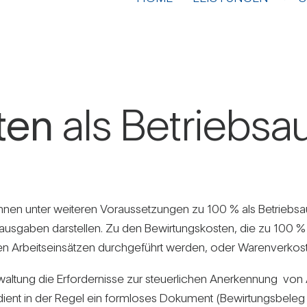
ten
als Betriebs­a
nnen unter wei­teren Vor­aus­set­zungen zu 100 % als Betriebs
­aus­gaben dar­stellen. Zu den Bewir­tungs­kosten, die zu 100
hen Arbeits­ein­sätzen durch­ge­führt werden, oder Waren­ver­ko
wal­tung die Erfor­der­nisse zur steu­er­li­chen Aner­ken­nung v
 dient in der Regel ein form­loses Doku­ment (Bewir­tungs­beleg