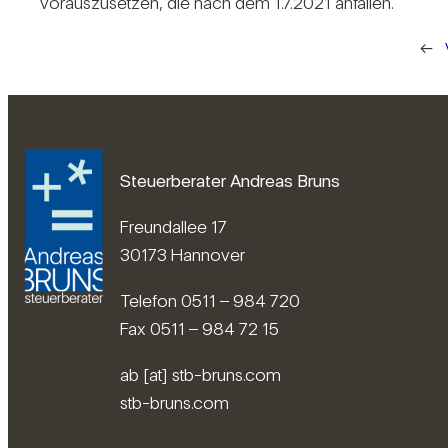
vor­aus­zu­setzen, die nach dem 1.7.2021 anfallen.
←
Steuerberater Andreas Bruns
Freundallee 17
30173 Hannover
Telefon 0511 – 984 720
Fax 0511 – 984 72 15
ab [at] stb-bruns.com
stb-bruns.com