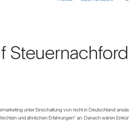
 Steu­er­nach­for­
ne­mar­ke­ting unter Ein­schal­tung von nicht in Deutsch­land an
n Rechten und ähn­li­chen Erfah­rungen” an. Danach wären Ein­kün