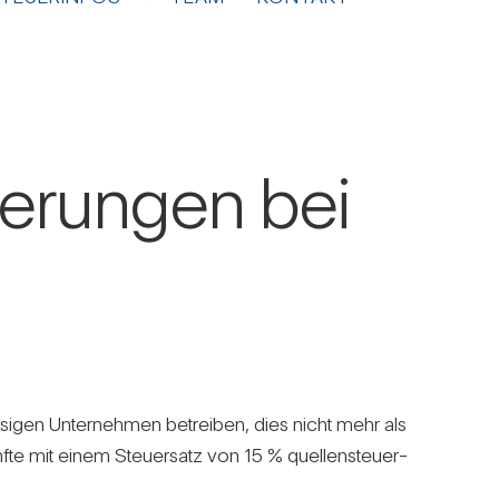
de­rungen bei
säs­sigen Unter­nehmen betreiben, dies nicht mehr als
fte mit einem Steu­er­satz von 15 % quel­len­steu­er­