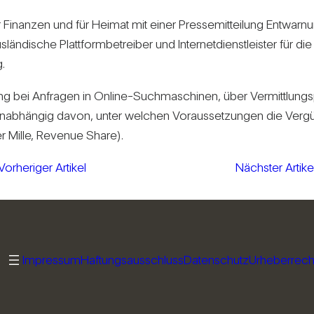
 Finanzen und für Heimat mit einer Pres­se­mit­tei­lung Ent­war
än­di­sche Platt­form­be­treiber und Inter­net­dienst­leister für die
g.
­bung bei Anfragen in Online-Such­ma­schinen, über Ver­mitt­lun
ab­hängig davon, unter wel­chen Vor­aus­set­zungen die Ver­gü­t
er Mille, Revenue Share).
Vorheriger Artikel
Nächster Artike
Impressum
Haftungsausschluss
Datenschutz
Urheberrech