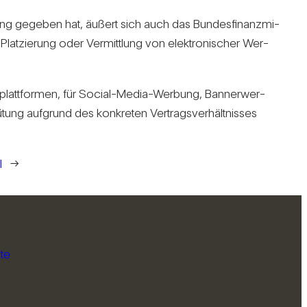
­nung gegeben hat, äußert sich auch das Bun­des­fi­nanz­mi­
 Plat­zie­rung oder Ver­mitt­lung von elek­tro­ni­scher Wer­
gs­platt­formen, für Social-Media-Wer­bung, Ban­ner­wer­
ung auf­grund des kon­kreten Ver­trags­ver­hält­nisses
l
→
te