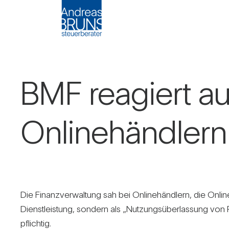
BMF reagiert auf
Online­händ­lern
Die Finanz­ver­wal­tung sah bei Online­händ­lern, die Onli
Dienst­leis­tung, son­dern als „Nut­zungs­über­las­sung vo
pflichtig.