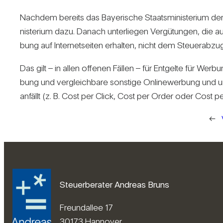
Nachdem bereits das Baye­ri­sche Staats­mi­nis­te­rium der
nis­te­rium dazu. Danach unter­liegen Ver­gü­tungen, die aus­l
bung auf Inter­net­seiten erhalten, nicht dem Steu­er­abzu
Das gilt – in allen offenen Fällen – für Ent­gelte für Wer
bung und ver­gleich­bare sons­tige Online­wer­bung und un
anfällt (z. B. Cost per Click, Cost per Order oder Cost p
←
Steuerberater Andreas Bruns
Freundallee 17
30173 Hannover