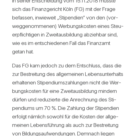
In seiner Ent­schei­dung vom 15.11.2018 musste
sich das Finanz­ge­richt Köln (FG) mit der Frage
befassen, inwie­weit „Sti­pen­dien” von den (vor­
weg­ge­nom­menen) Wer­bungs­kosten eines Steu­
er­pflich­tigen in Zweit­aus­bil­dung abziehbar sind,
wie es im ent­schie­denen Fall das Finanzamt
getan hat.
Das FG kam jedoch zu dem Ent­schluss, dass die
zur Bestrei­tung des all­ge­meinen Lebens­un­ter­halts
erhal­tenen Sti­pen­di­ums­zah­lungen nicht die Wer­
bungs­kosten für eine Zweit­aus­bil­dung min­dern
dürfen und redu­zierte die Anrech­nung des Sti­
pen­diums um 70 %. Die Zah­lung der Sti­pen­dien
erfolgt näm­lich sowohl für die Kosten der all­ge­
meinen Lebens­füh­rung als auch zur Bestrei­tung
von Bil­dungs­auf­wen­dungen. Dem­nach liegen