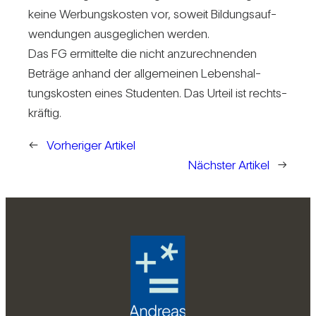
keine Wer­bungs­kosten vor, soweit Bil­dungs­auf­
wen­dungen aus­ge­gli­chen werden.
Das FG ermit­telte die nicht anzu­rech­nenden
Beträge anhand der all­ge­meinen Lebens­hal­
tungs­kosten eines Stu­denten. Das Urteil ist rechts­
kräftig.
←
Vorheriger Artikel
Nächster Artikel
→