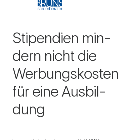
Sti­pen­dien min­
dern nicht die
Wer­bungs­kosten
für eine Aus­bil­
dung