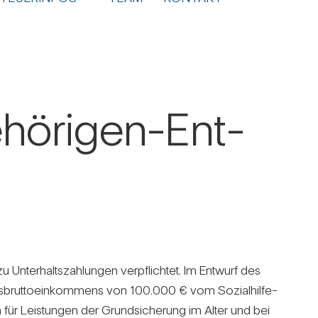
­hö­rigen-Ent­
Unter­halts­zah­lungen ver­pflichtet. Im Ent­wurf des
es­brut­to­ein­kom­mens von 100.000 € vom Sozi­al­hil­fe­
 für Leis­tungen der Grund­si­che­rung im Alter und bei