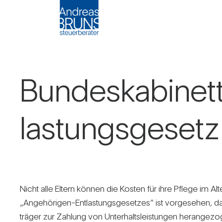
Bun­des­ka­bi­ne
las­tungs­ge­setz
Nicht alle Eltern können die Kosten für ihre Pflege im Alt
„Ange­hö­rigen-Ent­las­tungs­ge­setzes” ist vor­ge­sehen, 
träger zur Zah­lung von Unter­halts­leis­tungen her­an­ge­