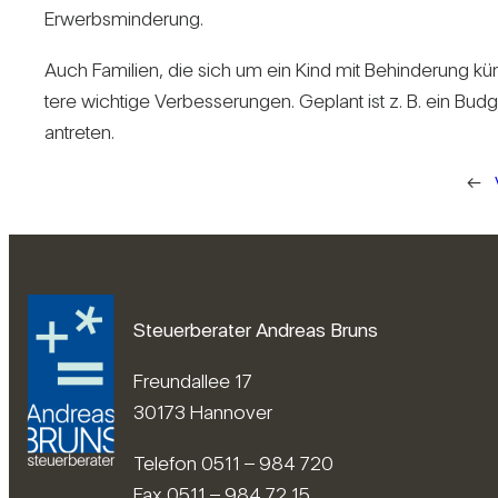
Erwerbs­min­de­rung.
Auch Fami­lien, die sich um ein Kind mit Behin­de­rung kü
tere wich­tige Ver­bes­se­rungen. Geplant ist z. B. ein Bud
antreten.
←
Steuerberater Andreas Bruns
Freundallee 17
30173 Hannover
Telefon 0511 – 984 720
Fax 0511 – 984 72 15