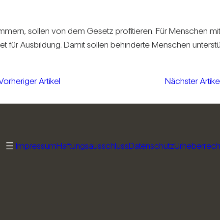
m­mern, sollen von dem Gesetz pro­fi­tieren. Für Men­schen mit 
get für Aus­bil­dung. Damit sollen behin­derte Men­schen unter­st
Vorheriger Artikel
Nächster Artike
Impressum
Haftungsausschluss
Datenschutz
Urheberrech