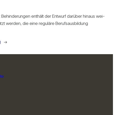
Behin­de­rungen ent­hält der Ent­wurf dar­über hinaus wei­
ützt werden, die eine regu­läre Berufs­aus­bil­dung
l
→
te