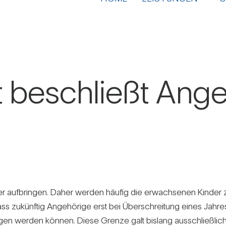
tt beschließt Ange
er auf­bringen. Daher werden häufig die erwach­senen Kinder zu 
dass zukünftig Ange­hö­rige erst bei Über­schrei­tung eines Jah­r
zogen werden können. Diese Grenze galt bis­lang aus­schließ­lich