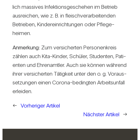
lich mas­sives Infek­ti­ons­ge­schehen im Betrieb
aus­rei­chen, wie z. B. in fleisch­ver­ar­bei­tenden
Betrieben, Kin­der­ein­rich­tungen oder Pfle­ge­
heimen.
Anmer­kung:
Zum ver­si­cherten Per­so­nen­kreis
zählen auch Kita-Kinder, Schüler, Stu­denten, Pati­
enten und Ehren­amtler. Auch sie können wäh­rend
ihrer ver­si­cherten Tätig­keit unter den o. g. Vor­aus­
set­zungen einen Corona-bedingten Arbeits­un­fall
erleiden.
←
Vorheriger Artikel
Nächster Artikel
→