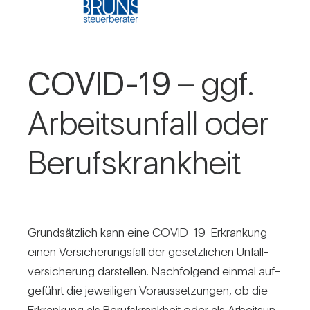
COVID-19
– ggf.
Arbeits­un­fall oder
Berufs­krank­heit
Grund­sätz­lich kann eine COVID-19-Erkran­kung
einen Ver­si­che­rungs­fall der gesetz­li­chen Unfall­
ver­si­che­rung dar­stellen. Nach­fol­gend einmal auf­
ge­führt die jewei­ligen Vor­aus­set­zungen, ob die
Erkran­kung als Berufs­krank­heit oder als Arbeits­un­