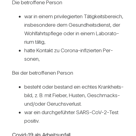
Die betrof­fene Person
war in einem pri­vi­le­gierten Tätig­keits­be­reich,
ins­be­son­dere dem Gesund­heits­dienst, der
Wohl­fahrts­pflege oder in einem Labo­ra­to­
rium tätig,
hatte Kon­takt zu Corona-infi­zierten Per­
sonen,
Bei der betrof­fenen Person
besteht oder bestand ein echtes Krank­heits­
bild, z. B. mit Fieber, Husten, Geschmacks-
und/​oder Geruchs­ver­lust.
war ein durch­ge­führter SARS-CoV-2-Test
positiv.
Covid-19 als Arbeits­un­fall