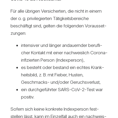
Für alle übrigen Ver­si­cherten, die nicht in einem
der o. g. pri­vi­le­gierten Tätig­keits­be­reiche
beschäf­tigt sind, gelten die fol­genden Vor­aus­set­
zungen:
inten­siver und länger andau­ernder beruf­li­
cher Kon­takt mit einer nach­weis­lich Corona-
infi­zierten Person (Index­person),
es besteht oder bestand ein echtes Krank­
heits­bild, z. B. mit Fieber, Husten,
Geschmacks- und/​oder Geruchs­ver­lust,
ein durch­ge­führter SARS-CoV-2-Test war
positiv.
Sofern sich keine kon­krete Index­person fest­
stellen lässt, kann im Ein­zel­fall auch ein nach­weis­