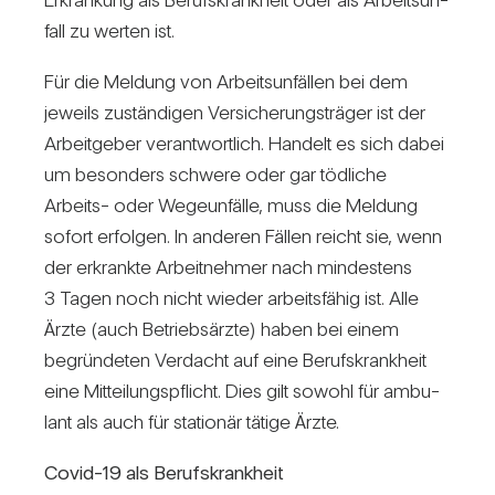
fall zu werten ist.
Für die Mel­dung von Arbeits­un­fällen bei dem
jeweils zustän­digen Ver­si­che­rungs­träger ist der
Arbeit­geber ver­ant­wort­lich. Han­delt es sich dabei
um beson­ders schwere oder gar töd­liche
Arbeits- oder Wege­un­fälle, muss die Mel­dung
sofort erfolgen. In anderen Fällen reicht sie, wenn
der erkrankte Arbeit­nehmer nach min­des­tens
3 Tagen noch nicht wieder arbeits­fähig ist. Alle
Ärzte (auch Betriebs­ärzte) haben bei einem
begrün­deten Ver­dacht auf eine Berufs­krank­heit
eine Mit­tei­lungs­pflicht. Dies gilt sowohl für ambu­
lant als auch für sta­tionär tätige Ärzte.
Covid-19 als Berufs­krank­heit