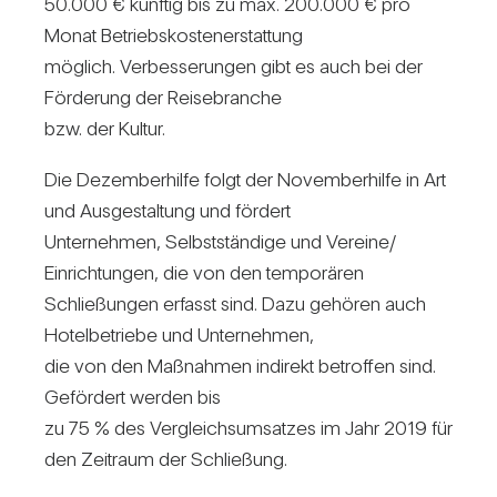
50.000 € künftig bis zu max. 200.000 € pro
Monat Betriebs­kos­ten­er­stat­tung
mög­lich. Ver­bes­se­rungen gibt es auch bei der
För­de­rung der Rei­se­branche
bzw. der Kultur.
Die Dezem­ber­hilfe folgt der Novem­ber­hilfe in Art
und Aus­ge­stal­tung und för­dert
Unter­nehmen, Selbst­stän­dige und Vereine/​
Einrichtungen, die von den tem­po­rären
Schlie­ßungen erfasst sind. Dazu gehören auch
Hotel­be­triebe und Unter­nehmen,
die von den Maß­nahmen indi­rekt betroffen sind.
Geför­dert werden bis
zu 75 % des Ver­gleichs­um­satzes im Jahr 2019 für
den Zeit­raum der Schlie­ßung.