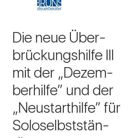
Die neue Über­
brü­ckungs­hilfe III
mit der „Dezem­
ber­hilfe” und der
„Neu­start­hilfe” für
Solo­selbst­stän­