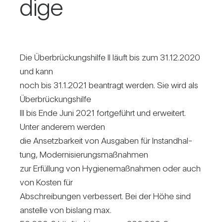
dige
Die Über­brü­ckungs­hilfe II läuft bis zum 31.12.2020
und kann
noch bis 31.1.2021 bean­tragt werden. Sie wird als
Über­brü­ckungs­hilfe
III bis Ende Juni 2021 fort­ge­führt und erwei­tert.
Unter anderem werden
die Ansetz­bar­keit von Aus­gaben für Instand­hal­
tung, Moder­ni­sie­rungs­maß­nahmen
zur Erfül­lung von Hygie­ne­maß­nahmen oder auch
von Kosten für
Abschrei­bungen ver­bes­sert. Bei der Höhe sind
anstelle von bis­lang max.