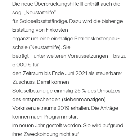
Die neue Über­brü­ckungs­hilfe III ent­hält auch die
sog. „Neu­start­hilfe”
für Solo­selbs­st­tstän­dige. Dazu wird die bis­he­rige
Erstat­tung von Fix­kosten
ergänzt um eine ein­ma­lige Betriebs­kos­ten­pau­
schale (Neu­start­hilfe). Sie
beträgt – unter wei­teren Vor­aus­set­zungen – bis zu
5.000 € für
den Zeit­raum bis Ende Juni 2021 als steu­er­barer
Zuschuss. Damit können
Solo­selb­stän­dige ein­malig 25 % des Umsatzes
des ent­spre­chenden (sie­ben­mo­na­tigen)
Vor­kri­sen­zeit­raums 2019 erhalten. Die Anträge
können nach Pro­gramm­start
im neuen Jahr gestellt werden. Sie wird auf­grund
ihrer Zweck­bin­dung nicht auf