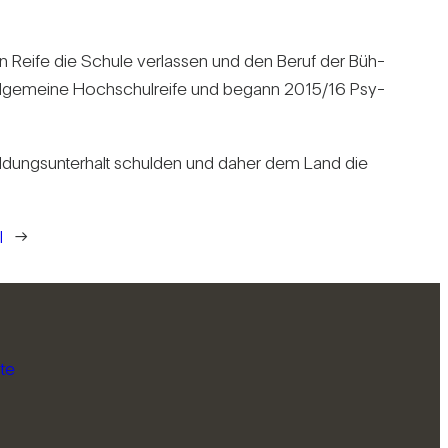
en Reife die Schule ver­lassen und den Beruf der Büh­
 all­ge­meine Hoch­schul­reife und begann 2015/​16 Psy­
l­dungs­un­ter­halt schulden und daher dem Land die
l
→
te