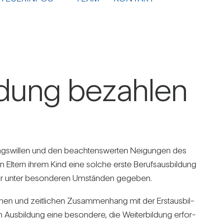
l­dung bezahlen
tungs­willen und den beach­tens­werten Nei­gungen des
en Eltern ihrem Kind eine solche erste Berufs­aus­bil­dung
nd nur unter beson­deren Umständen gegeben.
chen und zeit­li­chen Zusam­men­hang mit der Erst­aus­bil­
us­bil­dung eine beson­dere, die Wei­ter­bil­dung erfor­