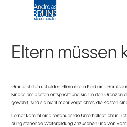
Eltern müssen k
Grund­sätz­lich schulden Eltern ihrem Kind eine Berufs­a
Kindes am besten ent­spricht und sich in den Grenzen der w
gewährt, sind sie nicht mehr ver­pflichtet, die Kosten 
Ferner kommt eine fort­dau­ernde Unter­halts­pflicht in Bet
dung ste­hende Wei­ter­bil­dung anzu­sehen und von vorn­