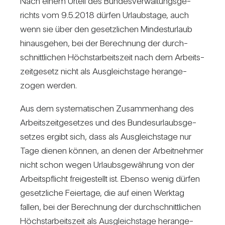
Nach einem Urteil des Bun­des­ver­wal­tungs­ge­
richts vom 9.5.2018 dürfen Urlaubs­tage, auch
wenn sie über den gesetz­li­chen Min­dest­ur­laub
hin­aus­gehen, bei der Berech­nung der durch­
schnitt­li­chen Höchst­ar­beits­zeit nach dem Arbeits­
zeit­ge­setz nicht als Aus­gleichs­tage her­an­ge­
zogen werden.
Aus dem sys­te­ma­ti­schen Zusam­men­hang des
Arbeits­zeit­ge­setzes und des Bun­des­ur­laubs­ge­
setzes ergibt sich, dass als Aus­gleichs­tage nur
Tage dienen können, an denen der Arbeit­nehmer
nicht schon wegen Urlaubs­ge­wäh­rung von der
Arbeits­pflicht frei­ge­stellt ist. Ebenso wenig dürfen
gesetz­liche Fei­er­tage, die auf einen Werktag
fallen, bei der Berech­nung der durch­schnitt­li­chen
Höchst­ar­beits­zeit als Aus­gleichs­tage her­an­ge­