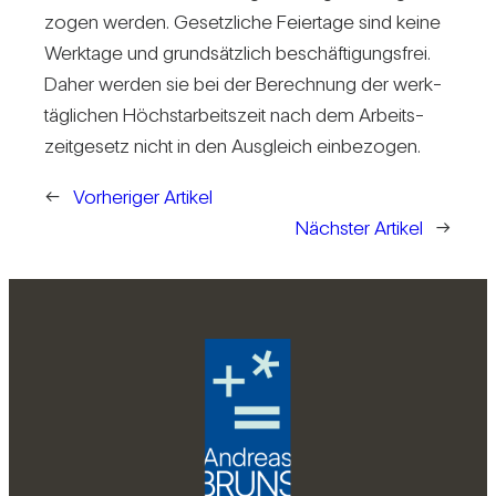
zogen werden. Gesetz­liche Fei­er­tage sind keine
Werk­tage und grund­sätz­lich beschäf­ti­gungs­frei.
Daher werden sie bei der Berech­nung der werk­
täg­li­chen Höchst­ar­beits­zeit nach dem Arbeits­
zeit­ge­setz nicht in den Aus­gleich ein­be­zogen.
←
Vorheriger Artikel
Nächster Artikel
→