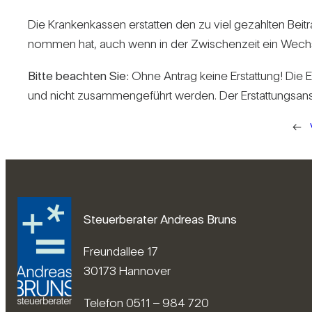
Die Kran­ken­kassen erstatten den zu viel gezahlten Bei­tr
nommen hat, auch wenn in der Zwi­schen­zeit ein Wechsel
Bitte beachten Sie:
Ohne Antrag keine Erstat­tung! Die Er
und nicht zusam­men­ge­führt werden. Der Erstat­tungs­an­s
←
Steuerberater Andreas Bruns
Freundallee 17
30173 Hannover
Telefon 0511 – 984 720