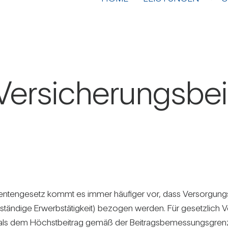
er­si­che­rungs­be
­xi­ren­ten­ge­setz kommt es immer häu­figer vor, dass Ver­sor­g
tän­dige Erwerbs­tä­tig­keit) bezogen werden. Für gesetz­lich 
als dem Höchst­bei­trag gemäß der Bei­trags­be­mes­sungs­gren