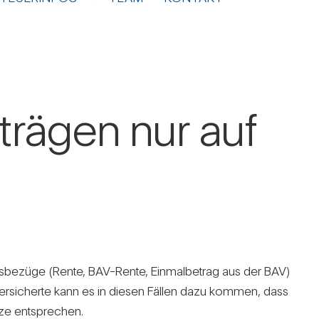
i­trägen nur auf
ungs­be­züge (Rente, BAV-Rente, Ein­mal­be­trag aus der BAV)
Ver­si­cherte kann es in diesen Fällen dazu kommen, dass
ze ent­spre­chen.