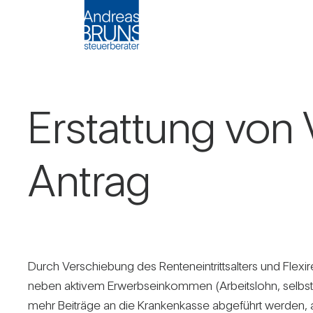
Erstat­tung von V
Antrag
Durch Ver­schie­bung des Ren­ten­ein­tritts­al­ters und Fle
neben aktivem Erwerbs­ein­kommen (Arbeits­lohn, selbst­s
mehr Bei­träge an die Kran­ken­kasse abge­führt werden, 