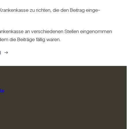
Kran­ken­kasse zu richten, die den Bei­trag ein­ge­
 Kran­ken­kasse an ver­schie­denen Stellen ein­ge­nommen
dem die Bei­träge fällig waren.
l
→
te