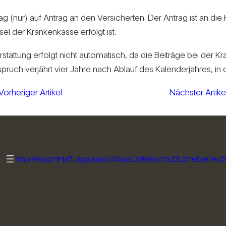
ag (nur) auf Antrag an den Ver­si­cherten. Der Antrag ist an die 
 der Kran­ken­kasse erfolgt ist.
stat­tung erfolgt nicht auto­ma­tisch, da die Bei­träge bei der
pruch ver­jährt vier Jahre nach Ablauf des Kalen­der­jahres, in 
Vorheriger Artikel
Nächster Artike
Impressum
Haftungsausschluss
Datenschutz
Urheberrech