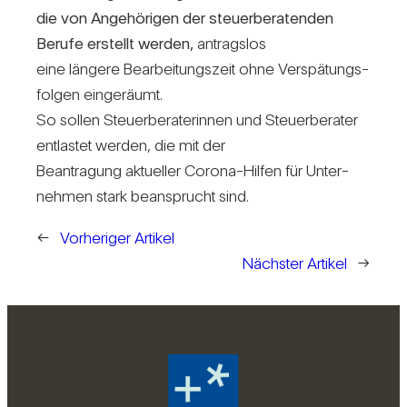
die von Ange­hö­rigen der steu­er­be­ra­tenden
Berufe erstellt werden,
antragslos
eine län­gere Bear­bei­tungs­zeit ohne Ver­spä­tungs­
folgen ein­ge­räumt.
So sollen Steu­er­be­ra­te­rinnen und Steu­er­be­rater
ent­lastet werden, die mit der
Bean­tra­gung aktu­eller Corona-Hilfen für Unter­
nehmen stark bean­sprucht sind.
←
Vorheriger Artikel
Nächster Artikel
→