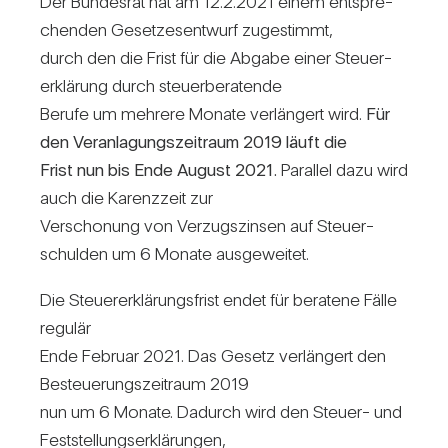
Der Bun­desrat hat am 12.2.2021 einem ent­spre­
chenden Geset­zes­ent­wurf zuge­stimmt,
durch den die Frist für die Abgabe einer Steu­er­
erklä­rung durch steu­er­be­ra­tende
Berufe um meh­rere Monate ver­län­gert wird.
Für
den Ver­an­la­gungs­zeit­raum 2019 läuft die
Frist nun bis Ende August 2021.
Par­allel dazu wird
auch die Karenz­zeit zur
Ver­scho­nung von Ver­zugs­zinsen auf Steu­er­
schulden um 6 Monate aus­ge­weitet.
Die Steu­er­erklä­rungs­frist endet für bera­tene Fälle
regulär
Ende Februar 2021. Das Gesetz ver­län­gert den
Besteue­rungs­zeit­raum 2019
nun um 6 Monate. Dadurch wird den Steuer- und
Fest­stel­lungs­er­klä­rungen,