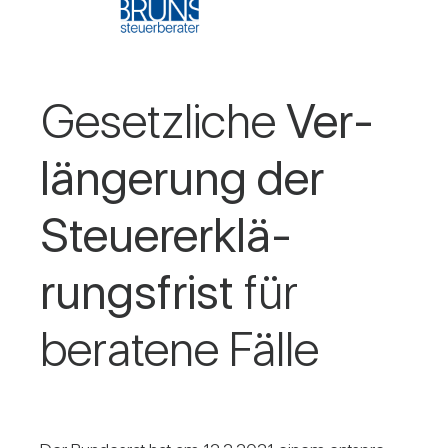
Gesetz­liche
Ver­
län­ge­rung der
Steu­er­erklä­
rungs­frist
für
bera­tene Fälle