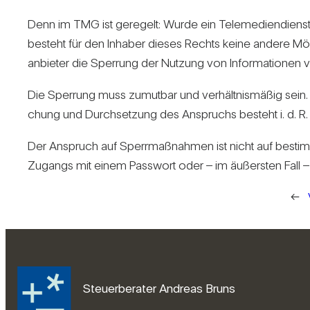
Denn im TMG ist gere­gelt: Wurde ein Tele­me­di­en­di
besteht für den Inhaber dieses Rechts keine andere Mög­
an­bieter die Sper­rung der Nut­zung von Infor­ma­tionen ve
Die Sper­rung muss zumutbar und ver­hält­nis­mäßig sein. 
chung und Durch­set­zung des Anspruchs besteht i. d. R. 
Der Anspruch auf Sperr­maß­nahmen ist nicht auf bestimm
Zugangs mit einem Pass­wort oder – im äußersten Fall –
←
Steuerberater Andreas Bruns