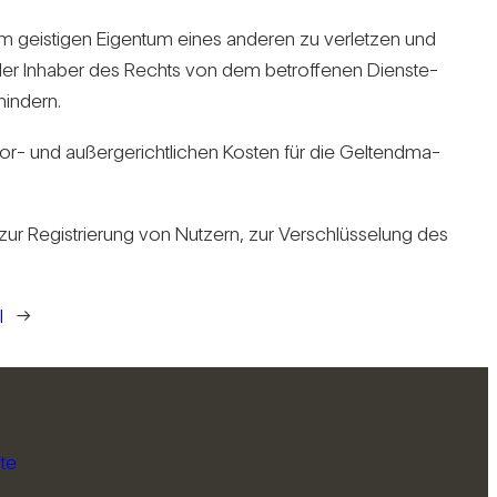
 geis­tigen Eigentum eines anderen zu ver­letzen und
 der Inhaber des Rechts von dem betrof­fenen Diens­te­
in­dern.
r- und außer­ge­richt­li­chen Kosten für die Gel­tend­ma­
Regis­trie­rung von Nut­zern, zur Ver­schlüs­se­lung des
l
→
te