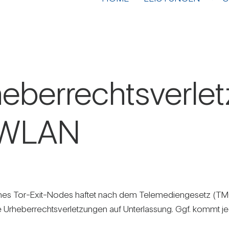
e­ber­rechts­ver­l
s WLAN
nes Tor-Exit-Nodes haftet nach dem Tele­me­di­en­ge­setz (TMG
 Urhe­ber­rechts­ver­let­zungen auf Unter­las­sung. Ggf. kommt j