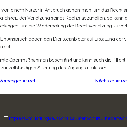
enst von einem Nutzer in Anspruch genommen, um das Recht am
lich­keit, der Ver­let­zung seines Rechts abzu­helfen, so kann
r­langen, um die Wie­der­ho­lung der Rechts­ver­let­zung zu ver­h
Ein Anspruch gegen den Diens­te­an­bieter auf Erstat­tung der vo
nicht.
te Sperr­maß­nahmen beschränkt und kann auch die Pflicht zur 
 zur voll­stän­digen Sper­rung des Zugangs umfassen.
Vorheriger Artikel
Nächster Artike
Impressum
Haftungsausschluss
Datenschutz
Urheberrech