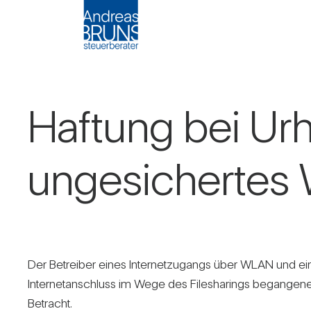
Haf­tung bei Urh
unge­si­cherte
Der Betreiber eines Inter­net­zu­gangs über WLAN und ei
Inter­net­an­schluss im Wege des File­sha­rings began­gene
Betracht.