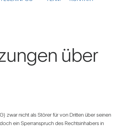
et­zungen über
) zwar nicht als Störer für von Dritten über seinen
edoch ein Sperr­an­spruch des Rechts­in­ha­bers in