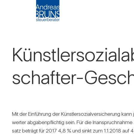
Künst­ler­so­zi­
schafter-Geschä
Mit der Ein­füh­rung der Künst­ler­so­zi­al­ver­si­che­rung 
werter abga­ben­pflichtig sein. Für die Inan­spruch­nahme sel
satz beträgt für 2017 4,8 % und sinkt zum 1.1.2018 auf 4