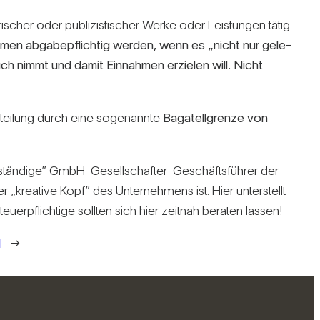
i­scher oder publi­zis­ti­scher Werke oder Leis­tungen tätig
hmen abga­be­pflichtig werden, wenn es „nicht nur gele­
ruch nimmt und damit Ein­nahmen erzielen will. Nicht
­er­tei­lung durch eine soge­nannte
Baga­tell­grenze von
stän­dige” GmbH-Gesell­schafter-Geschäfts­führer der
 „krea­tive Kopf” des Unter­neh­mens ist. Hier unter­stellt
Steu­er­pflich­tige sollten sich hier zeitnah beraten lassen!
l
→