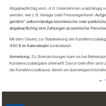
Abga­be­pflichtig sind i. d. R. Unter­nehmen unab­hängig von
werden, wie z. B. Ver­lage oder Pres­se­agen­turen.
Auf­gr
gent­lich” selbst­stän­dige künst­le­ri­sche oder publi­z
abga­be­pflichtig sind Zah­lungen an juris­ti­sche Per­s
Mit dem Gesetz zur Sta­bi­li­sie­rung der Künst­ler­so­zi­al­
450 € im Kalen­der­jahr
kon­kre­ti­siert.
Anmer­kung:
Zu Über­ra­schungen kann es bei Betriebs­p
Künst­ler­so­zi­al­ab­gabe unter­wirft. Davon betroffen sin
die Künst­ler­so­zi­al­kasse, dieser sei über­wie­gend künst­l
←