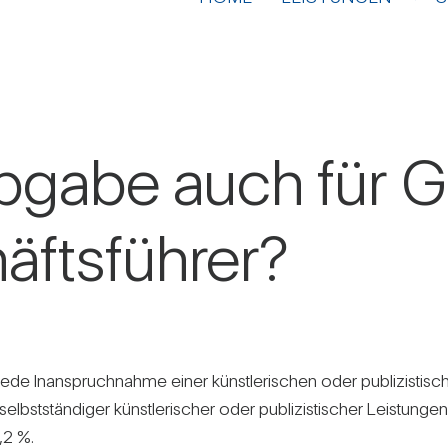
al­ab­gabe auch fü
fts­führer?
kann jede Inan­spruch­nahme einer künst­le­ri­schen oder publi­zis
bst­stän­diger künst­le­ri­scher oder publi­zis­ti­scher Leis­tunge
,2 %.