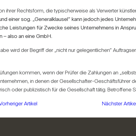
 ihrer Rechts­form, die typi­scher­weise als Ver­werter künst­le­r
und einer sog. „Gene­ral­klausel” kann jedoch jedes Unter­ne
is­ti­sche Leis­tungen für Zwecke seines Unter­neh­mens in Ansp
onen – also an eine GmbH.
ab­gabe wird der Begriff der „nicht nur gele­gent­li­chen” Auf­trags
rü­fungen kommen, wenn der Prüfer die Zah­lungen an „selbst­
d Unter­nehmen, in denen der Gesell­schafter-Geschäfts­führer der
e­risch oder publi­zis­tisch für die Gesell­schaft tätig. Betrof­fene 
Vorheriger Artikel
Nächster Artike