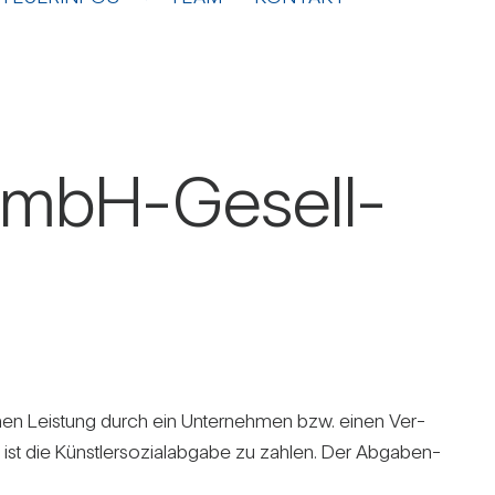
r GmbH-Gesell­
­ti­schen Leis­tung durch ein Unter­nehmen bzw. einen Ver­
n ist die Künst­ler­so­zi­al­ab­gabe zu zahlen. Der Abga­ben­