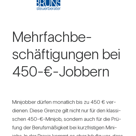
Mehr­fach­be­
schäf­ti­gungen bei
450-€-Jobbern
Mini­jobber dürfen monat­lich bis zu 450 € ver­
dienen. Diese Grenze gilt nicht nur für den klas­si­
schen 450-€-Minijob, son­dern auch für die Prü­
fung der Berufs­mä­ßig­keit bei kurz­fris­tigen Mini­
jobs. In der Praxis kommt es aber häufig vor, dass