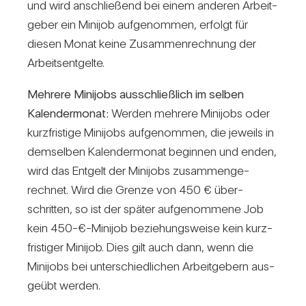
und wird anschlie­ßend bei einem anderen Arbeit­
geber ein Minijob auf­ge­nommen, erfolgt für
diesen Monat keine Zusam­men­rech­nung der
Arbeits­ent­gelte.
Meh­rere Mini­jobs aus­schließ­lich im selben
Kalen­der­monat:
Werden meh­rere Mini­jobs oder
kurz­fris­tige Mini­jobs auf­ge­nommen, die jeweils in
dem­selben Kalen­der­monat beginnen und enden,
wird das Ent­gelt der Mini­jobs zusam­men­ge­
rechnet. Wird die Grenze von 450 € über­
schritten, so ist der später auf­ge­nom­mene Job
kein 450-€-Minijob bezie­hungs­weise kein kurz­
fris­tiger Minijob. Dies gilt auch dann, wenn die
Mini­jobs bei unter­schied­li­chen Arbeit­ge­bern aus­
geübt werden.