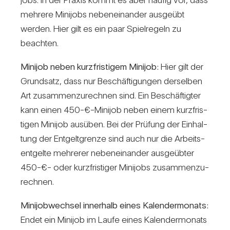
meh­rere Mini­jobs neben­ein­ander aus­geübt
werden. Hier gilt es ein paar Spiel­re­geln zu
beachten.
Minijob neben kurz­fris­tigem Minijob:
Hier gilt der
Grund­satz, dass nur Beschäf­ti­gungen der­selben
Art zusam­men­zu­rechnen sind. Ein Beschäf­tigter
kann einen 450-€-Minijob neben einem kurz­fris­
tigen Minijob aus­üben. Bei der Prü­fung der Ein­hal­
tung der Ent­gelt­grenze sind auch nur die Arbeits­
ent­gelte meh­rerer neben­ein­ander aus­ge­übter
450-€- oder kurz­fris­tiger Mini­jobs zusam­men­zu­
rechnen.
Mini­job­wechsel inner­halb eines Kalen­der­mo­nats:
Endet ein Minijob im Laufe eines Kalen­der­mo­nats