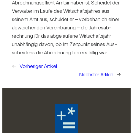
Abrech­nungs­pflicht Amts­in­haber ist. Scheidet der
Ver­walter im Laufe des Wirt­schafts­jahres aus
seinem Amt aus, schuldet er – vor­be­halt­lich einer
abwei­chenden Ver­ein­ba­rung – die Jah­res­ab­
rech­nung für das abge­lau­fene Wirt­schafts­jahr
unab­hängig davon, ob im Zeit­punkt seines Aus­
schei­dens die Abrech­nung bereits fällig war.
←
Vorheriger Artikel
Nächster Artikel
→