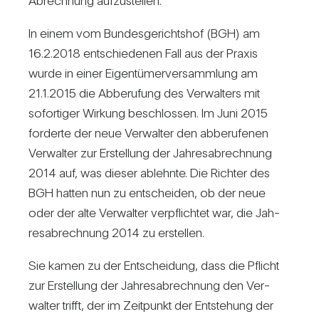
Abrech­nung auf­zu­stellen.
In einem vom Bun­des­ge­richtshof (BGH) am
16.2.2018 ent­schie­denen Fall aus der Praxis
wurde in einer Eigen­tü­mer­ver­samm­lung am
21.1.2015 die Abbe­ru­fung des Ver­wal­ters mit
sofor­tiger Wir­kung beschlossen. Im Juni 2015
for­derte der neue Ver­walter den abbe­ru­fenen
Ver­walter zur Erstel­lung der Jah­res­ab­rech­nung
2014 auf, was dieser ablehnte. Die Richter des
BGH hatten nun zu ent­scheiden, ob der neue
oder der alte Ver­walter ver­pflichtet war, die Jah­
res­ab­rech­nung 2014 zu erstellen.
Sie kamen zu der Ent­schei­dung, dass die Pflicht
zur Erstel­lung der Jah­res­ab­rech­nung den Ver­
walter trifft, der im Zeit­punkt der Ent­ste­hung der