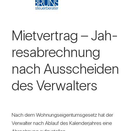
Miet­ver­trag – Jah­
res­ab­rech­nung
nach Aus­scheiden
des Ver­wal­ters
Nach dem Woh­nungs­ei­gen­tums­ge­setz hat der
Ver­walter nach Ablauf des Kalen­der­jahres eine