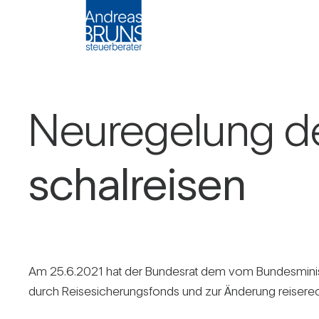
Neu­re­ge­lung d
schal­reisen
Am 25.6.2021 hat der Bun­desrat dem vom Bun­des­mi­nis­te
durch Rei­se­si­che­rungs­fonds und zur Ände­rung rei­se­rec