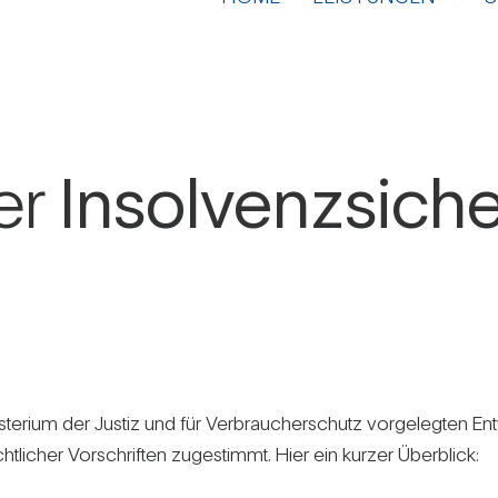
er
Insol­venz­si­ch
­rium der Justiz und für Ver­brau­cher­schutz vor­ge­legten Ent
ht­li­cher Vor­schriften zuge­stimmt. Hier ein kurzer Über­blick: