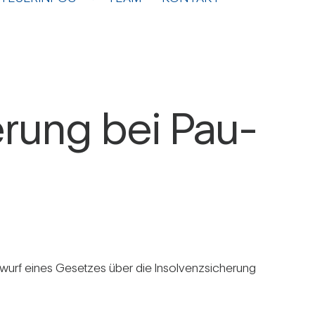
e­rung bei Pau­
­wurf eines Gesetzes über die Insol­venz­si­che­rung