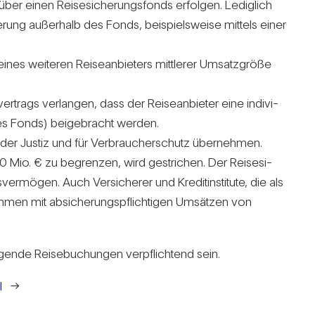
 über einen Rei­se­si­che­rungs­fonds erfolgen. Ledig­lich
­rung außer­halb des Fonds, bei­spiels­weise mit­tels einer
es wei­teren Rei­se­an­bie­ters mitt­lerer Umsatz­größe
r­trags ver­langen, dass der Rei­se­an­bieter eine indi­vi­
n des Fonds) bei­gebracht werden.
m der Justiz und für Ver­brau­cher­schutz über­nehmen.
 110 Mio. € zu begrenzen, wird gestri­chen. Der Rei­se­si­
­mögen. Auch Ver­si­cherer und Kre­dit­in­sti­tute, die als
r­nehmen mit absi­che­rungs­pflich­tigen Umsätzen von
gende Rei­se­bu­chungen ver­pflich­tend sein.
l
→