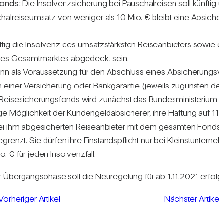
­fonds:
Die Insol­venz­si­che­rung bei Pau­schal­reisen soll künftig
hal­rei­se­um­satz von weniger als 10 Mio. € bleibt eine Absi­che
die Insol­venz des umsatz­stärksten Rei­se­an­bie­ters sowie ein
es Gesamt­marktes abge­deckt sein.
ann als Vor­aus­set­zung für den Abschluss eines Absi­che­rungs­ve
 Form einer Ver­si­che­rung oder Bank­ga­rantie (jeweils zugunste
ei­se­si­che­rungs­fonds wird zunächst das Bun­des­mi­nis­te­riu
ige Mög­lich­keit der Kun­den­geld­ab­si­cherer, ihre Haf­tung auf
 ihm abge­si­cherten Rei­se­an­bieter mit dem gesamten Fonds­ver
­grenzt. Sie dürfen ihre Ein­stands­pflicht nur bei Kleinst­un­te
€ für jeden Insol­venz­fall.
Über­gangs­phase soll die Neu­re­ge­lung für ab 1.11.2021 erfol­
Vorheriger Artikel
Nächster Artike