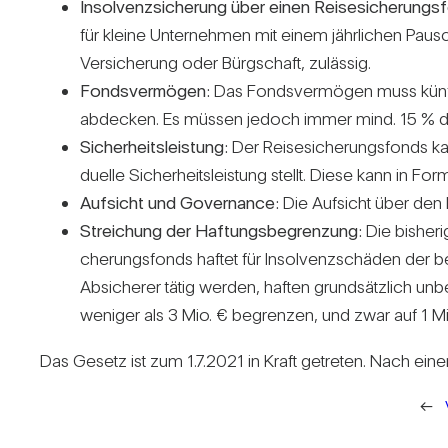
Insol­venz­si­che­rung über einen Rei­se­si­che­rungs
für kleine Unter­nehmen mit einem jähr­li­chen Pau­sc
Ver­si­che­rung oder Bürg­schaft, zulässig.
Fonds­ver­mögen:
Das Fonds­ver­mögen muss künftig 
abde­cken. Es müssen jedoch immer mind. 15 % d
Sicher­heits­leis­tung:
Der Rei­se­si­che­rungs­fonds k
du­elle Sicher­heits­leis­tung stellt. Diese kann in
Auf­sicht und Gover­nance:
Die Auf­sicht über den R
Strei­chung der Haf­tungs­be­gren­zung:
Die bis­he­r
che­rungs­fonds haftet für Insol­venz­schäden der bei
Absi­cherer tätig werden, haften grund­sätz­lich unbe
weniger als 3 Mio. € begrenzen, und zwar auf 1 Mio. 
Das Gesetz ist zum 1.7.2021 in Kraft getreten. Nach einer 
←