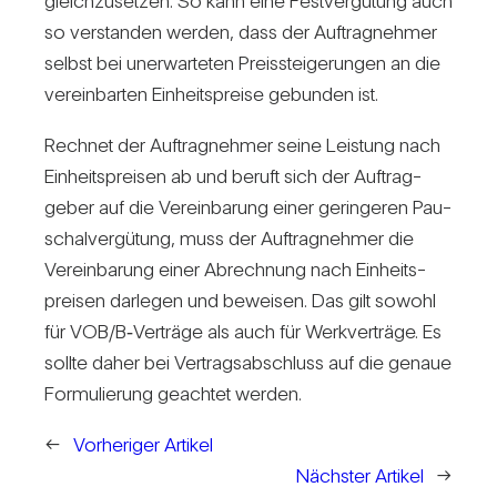
gleich­zu­setzen. So kann eine Fest­ver­gü­tung auch
so ver­standen werden, dass der Auf­trag­nehmer
selbst bei uner­war­teten Preis­stei­ge­rungen an die
ver­ein­barten Ein­heits­preise gebunden ist.
Rechnet der Auf­trag­nehmer seine Leis­tung nach
Ein­heits­preisen ab und beruft sich der Auf­trag­
geber auf die Ver­ein­ba­rung einer gerin­geren Pau­
schal­ver­gü­tung, muss der Auf­trag­nehmer die
Ver­ein­ba­rung einer Abrech­nung nach Ein­heits­
preisen dar­legen und beweisen. Das gilt sowohl
für VOB/​B‑Verträge als auch für Werk­ver­träge. Es
sollte daher bei Ver­trags­ab­schluss auf die genaue
For­mu­lie­rung geachtet werden.
←
Vorheriger Artikel
Nächster Artikel
→