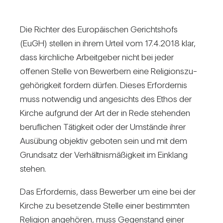
Die Richter des Euro­päi­schen Gerichts­hofs
(EuGH) stellen in ihrem Urteil vom 17.4.2018 klar,
dass kirch­liche Arbeit­geber nicht bei jeder
offenen Stelle von Bewer­bern eine Reli­gi­ons­zu­
ge­hö­rig­keit for­dern dürfen. Dieses Erfor­dernis
muss not­wendig und ange­sichts des Ethos der
Kirche auf­grund der Art der in Rede ste­henden
beruf­li­chen Tätig­keit oder der Umstände ihrer
Aus­übung objektiv geboten sein und mit dem
Grund­satz der Ver­hält­nis­mä­ßig­keit im Ein­klang
stehen.
Das Erfor­dernis, dass Bewerber um eine bei der
Kirche zu beset­zende Stelle einer bestimmten
Reli­gion ange­hören, muss Gegen­stand einer