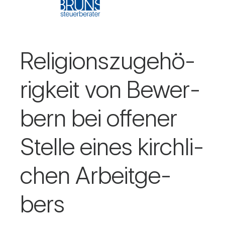
Reli­gi­ons­zu­ge­hö­
rig­keit von Bewer­
bern bei offener
Stelle eines kirch­li­
chen Arbeit­ge­
bers