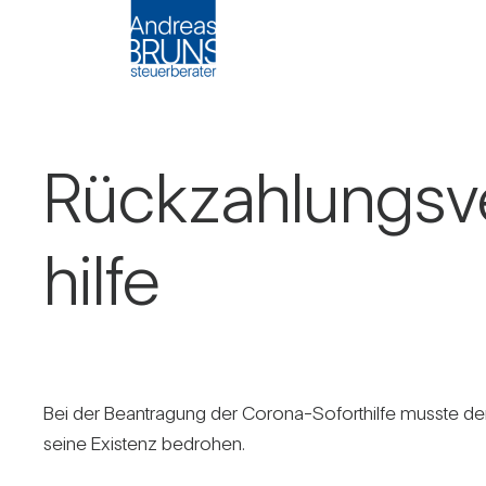
Rück­zah­lungs­v
hilfe
Bei der Bean­tra­gung der Corona-Sofort­hilfe musste der A
seine Exis­tenz bedrohen.