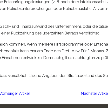
e Ent­schä­di­gungs­leis­tungen (z. B. nach dem Infek­ti­ons­schutz
g von Betriebs­un­ter­bre­chungen oder Betriebs­aus­fall u. Ä. v
er Sach- und Finanz­auf­wand des Unter­neh­mens oder die tat­s
 einer Rück­zah­lung des über­zahlten Betrags ver­pflichtet.
auch kommen, wenn meh­rere Hilfs­pro­gramme oder Ent­schä­di­
ege­be­nen­falls kann erst am Ende des Drei- bzw. Fünf-Monats-Z
Ein­nahmen ent­wi­ckeln. Dem­nach gilt es nach­träg­lich zu prü
ass vor­sätz­lich fal­sche Angaben den Straf­tat­be­stand des Su
Vorheriger Artikel
Nächster Artike