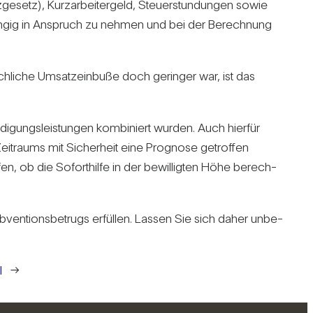
­ge­setz), Kurz­ar­bei­ter­geld, Steu­er­stun­dungen sowie
or­rangig in Anspruch zu nehmen und bei der Berech­nung
äch­liche Umsatz­ein­buße doch geringer war, ist das
gungs­leis­tungen kom­bi­niert wurden. Auch hierfür
eit­raums mit Sicher­heit eine Pro­gnose getroffen
fen, ob die Sofort­hilfe in der bewil­ligten Höhe berech­
b­ven­ti­ons­be­trugs erfüllen. Lassen Sie sich daher unbe­
l
→