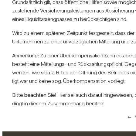
Grund­sätz­lich gilt, dass öffent­liche Hilfen sowie mög­lich
zuste­hende Ver­si­che­rungs­leis­tungen aus Absi­che­run
eines Liqui­di­täts­eng­passes zu berück­sich­tigen sind.
Wird zu einem spä­teren Zeit­punkt fest­ge­stellt, dass d
Unter­nehmen zu einer unver­züg­li­chen Mit­tei­lung und zu
Anmer­kung:
Zu einer Über­kom­pen­sa­tion kann es aber 
besteht eine Mit­tei­lungs- und Rück­zah­lungs­pflicht. G
werden, wie sich z. B. bei der Öff­nung des Betriebes die 
tigt war und keine sog. Über­kom­pen­sa­tion vor­liegt.
Bitte beachten Sie!
Hier sei auch darauf hin­ge­wiesen, d
dingt in diesem Zusam­men­hang beraten!
←