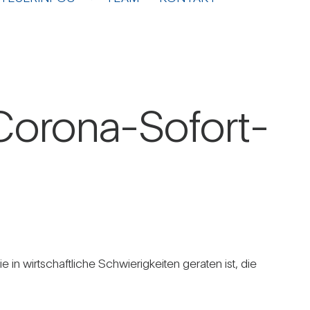
r Corona-Sofort­
n wirt­schaft­liche Schwie­rig­keiten geraten ist, die