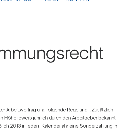
tim­mungs­recht
 Arbeits­ver­trag u. a. fol­gende Rege­lung: „Zusätz­lich
 deren Höhe jeweils jähr­lich durch den Arbeit­geber bekannt
­lich 2013 in jedem Kalen­der­jahr eine Son­der­zah­lung in