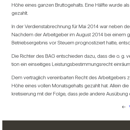
Höhe eines ganzen Brut­to­ge­halts. Eine Hälfte wurde al
gezahlt.
In der Ver­dienst­ab­rech­nung für Mai 2014 war neben dem 
Nachdem der Arbeit­geber im August 2014 bei einem gesch
Betriebs­er­gebnis vor Steuern pro­gnos­ti­ziert hatte, ent­
Die Richter des BAG ent­schieden dazu, dass die o. g. ver
tion ein ein­sei­tiges Leis­tungs­be­stim­mungs­recht ein­räum
Dem ver­trag­lich ver­ein­barten Recht des Arbeit­ge­bers zur
Höhe eines vollen Monats­ge­halts gezahlt hat. Allein die
kre­ti­sie­rung mit der Folge, dass jede andere Aus­übung d
←