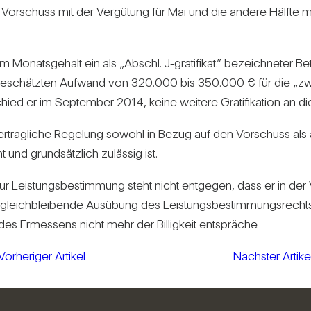
s Vor­schuss mit der Ver­gü­tung für Mai und die andere Hälfte
Monats­ge­halt ein als „Abschl. J‑gratifikat.” bezeich­neter Bet
ätzten Auf­wand von 320.000 bis 350.000 € für die „zweite Häl
schied er im Sep­tember 2014, keine wei­tere Gra­ti­fi­ka­tion an d
­trag­liche Rege­lung sowohl in Bezug auf den Vor­schuss als auc
t und grund­sätz­lich zulässig ist.
 Leis­tungs­be­stim­mung steht nicht ent­gegen, dass er in der Ver­
 gleich­blei­bende Aus­übung des Leis­tungs­be­stim­mungs­recht
es Ermes­sens nicht mehr der Bil­lig­keit ent­spräche.
Vorheriger Artikel
Nächster Artike