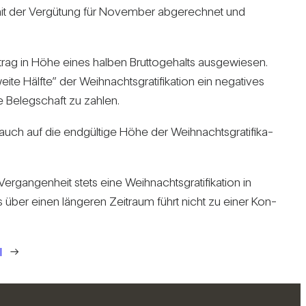
 mit der Ver­gü­tung für November abge­rechnet und
rag in Höhe eines halben Brut­to­ge­halts aus­ge­wiesen.
fte” der Weih­nachts­gra­ti­fi­ka­tion ein nega­tives
ie Beleg­schaft zu zahlen.
h auf die end­gül­tige Höhe der Weih­nachts­gra­ti­fi­ka­
gan­gen­heit stets eine Weih­nachts­gra­ti­fi­ka­tion in
s über einen län­geren Zeit­raum führt nicht zu einer Kon­
l
→