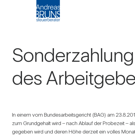
Son­der­zah­lung
des Arbeit­ge­be
In einem vom Bun­des­ar­beits­ge­richt (BAG) am 23.8.2017 e
zum Grund­ge­halt wird – nach Ablauf der Pro­be­zeit – als f
gegeben wird und deren Höhe der­zeit ein volles Monats­ge­