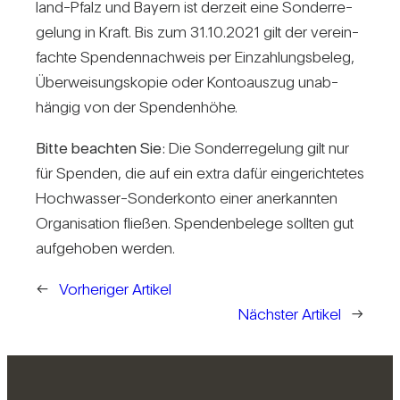
land-Pfalz und Bayern ist der­zeit eine Son­der­re­
ge­lung in Kraft. Bis zum 31.10.2021 gilt der ver­ein­
fachte Spen­den­nach­weis per Ein­zah­lungs­beleg,
Über­wei­sungs­kopie oder Kon­to­auszug unab­
hängig von der Spen­den­höhe.
Bitte beachten Sie:
Die Son­der­re­ge­lung gilt nur
für Spenden, die auf ein extra dafür ein­ge­rich­tetes
Hoch­wasser-Son­der­konto einer aner­kannten
Orga­ni­sa­tion fließen. Spen­den­be­lege sollten gut
auf­ge­hoben werden.
←
Vorheriger Artikel
Nächster Artikel
→