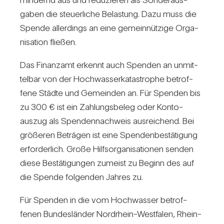
gaben die steu­er­liche Belas­tung. Dazu muss die
Spende aller­dings an eine gemein­nüt­zige Orga­
ni­sa­tion fließen.
Das Finanzamt erkennt auch Spenden an unmit­
telbar von der Hoch­was­ser­ka­ta­strophe betrof­
fene Städte und Gemeinden an. Für Spenden bis
zu 300 € ist ein Zah­lungs­beleg oder Kon­to­
auszug als Spen­den­nach­weis aus­rei­chend. Bei
grö­ßeren Beträgen ist eine Spen­den­be­stä­ti­gung
erfor­der­lich. Große Hilfs­or­ga­ni­sa­tionen senden
diese Bestä­ti­gungen zumeist zu Beginn des auf
die Spende fol­genden Jahres zu.
Für Spenden in die vom Hoch­wasser betrof­
fenen Bun­des­länder Nord­rhein-West­falen, Rhein­