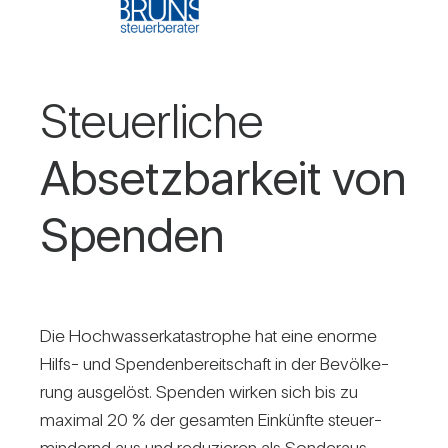
Steu­er­liche
Absetz­bar­keit von
Spenden
Die Hoch­was­ser­ka­ta­strophe hat eine enorme
Hilfs- und Spen­den­be­reit­schaft in der Bevöl­ke­
rung aus­ge­löst. Spenden wirken sich bis zu
maximal 20 % der gesamten Ein­künfte steu­er­
min­dernd aus und redu­zieren als Son­der­aus­