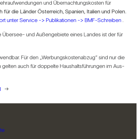
mehr­auf­wen­dungen und Über­nach­tungs­kosten für
 für die Länder Öster­reich, Spa­nien, Ita­lien und Polen.
rt unter Ser­vice -> Publi­ka­tionen -> BMF-Schreiben
.
ste Übersee- und Außen­ge­biete eines Landes ist der für
 anwendbar. Für den „Wer­bungs­kos­ten­abzug” sind nur die
ln gelten auch für dop­pelte Haus­halts­füh­rungen im Aus­
l
→
te