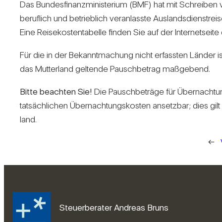
Das Bun­des­fi­nanz­mi­nis­te­rium (BMF) hat mit Schreib
beruf­lich und betrieb­lich ver­an­lasste Aus­lands­dienst
Eine Rei­se­kos­ten­ta­belle finden Sie auf der Inter­net­sei
Für die in der Bekannt­ma­chung nicht erfassten Länder is
das Mut­ter­land gel­tende Pausch­be­trag maß­ge­bend.
Bitte beachten Sie!
Die Pausch­be­träge für Über­nach­tun
tat­säch­li­chen Über­nach­tungs­kosten ansetzbar; dies gi
land.
←
Steuerberater Andreas Bruns