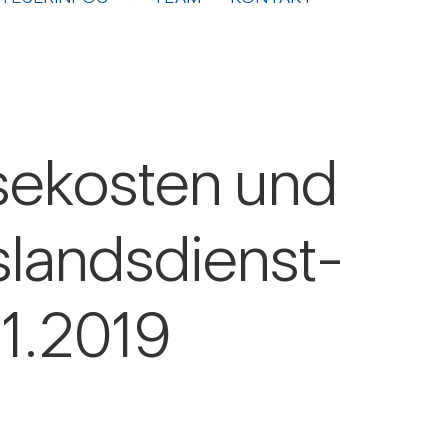
­se­kosten und
s­lands­dienst­
.1.2019