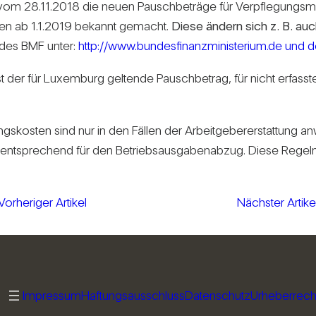
en vom 28.11.2018 die neuen Pausch­be­träge für Ver­pfle­gungs­
­reisen ab 1.1.2019 bekannt gemacht.
Diese ändern sich z. B. auch
te des BMF unter:
http://www.bundesfinanzministerium.de und do
t der für Luxem­burg gel­tende Pausch­be­trag, für nicht erfas
gs­kosten sind nur in den Fällen der Arbeit­ge­be­r­er­stat­tung
lt ent­spre­chend für den Betriebs­aus­ga­ben­abzug. Diese Rege
Vorheriger Artikel
Nächster Artike
Impressum
Haftungsausschluss
Datenschutz
Urheberrech