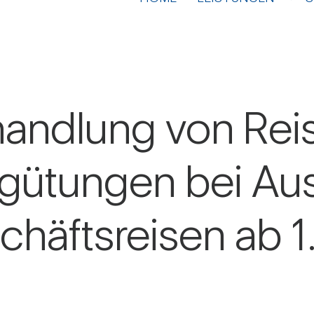
hand­lung von Rei
r­gü­tungen bei Au
chäfts­reisen ab 1