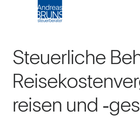
Steu­er­liche Be
Rei­se­kos­ten­ve
reisen und ‑ges