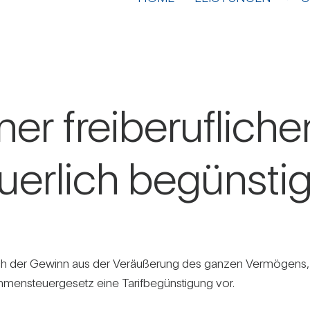
er frei­be­ruf­li­che
­er­lich begüns­tig
ch der Gewinn aus der Ver­äu­ße­rung des ganzen Ver­mö­gens, das
men­steu­er­ge­setz eine Tarif­be­güns­ti­gung vor.