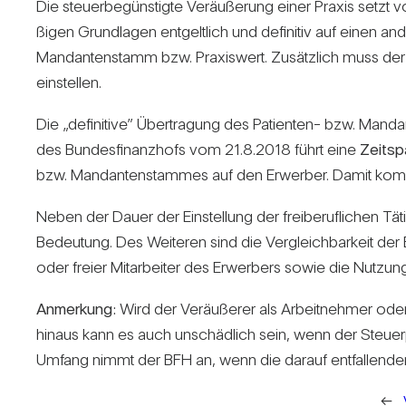
Die steu­er­be­güns­tigte Ver­äu­ße­rung einer Praxis setzt 
ßigen Grund­lagen ent­gelt­lich und defi­nitiv auf einen an
Man­dan­ten­stamm bzw. Pra­xis­wert. Zusätz­lich muss der Ve
ein­stellen.
Die „defi­ni­tive” Über­tra­gung des Pati­enten- bzw. Man­d
des Bun­des­fi­nanz­hofs vom 21.8.2018 führt eine
Zeit­s
bzw. Man­dan­ten­stammes auf den Erwerber. Damit kommt es
Neben der Dauer der Ein­stel­lung der frei­be­ruf­li­chen Tät
Bedeu­tung. Des Wei­teren sind die Ver­gleich­bar­keit der B
oder freier Mit­ar­beiter des Erwer­bers sowie die Nut­zun
Anmer­kung:
Wird der Ver­äu­ßerer als Arbeit­nehmer oder al
hinaus kann es auch unschäd­lich sein, wenn der Steu­er­pfl
Umfang nimmt der BFH an, wenn die darauf ent­fal­lende
←