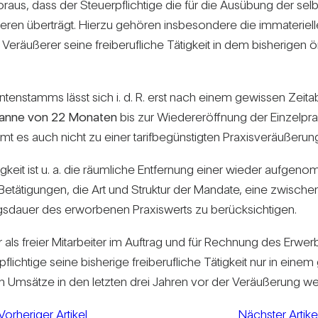
voraus, dass der Steu­er­pflich­tige die für die Aus­übung der sel
deren über­trägt. Hierzu gehören ins­be­son­dere die imma­te­ri­el
r­äu­ßerer seine frei­be­ruf­liche Tätig­keit in dem bis­he­rigen ö
an­ten­stamms lässt sich i. d. R. erst nach einem gewissen Zeit­a
panne von 22 Monaten
bis zur Wie­der­eröff­nung der Ein­zel­pra
 auch nicht zu einer tarif­be­güns­tigten Pra­xis­ver­äu­ße­run
ig­keit ist u. a. die räum­liche Ent­fer­nung einer wieder auf­ge­no
etä­ti­gungen, die Art und Struktur der Man­date, eine zwi­schen­z
gs­dauer des erwor­benen Pra­xis­werts zu berück­sich­tigen.
s freier Mit­ar­beiter im Auf­trag und für Rech­nung des Erwer­be
ich­tige seine bis­he­rige frei­be­ruf­liche Tätig­keit nur in ein
n Umsätze in den letzten drei Jahren vor der Ver­äu­ße­rung 
Vorheriger Artikel
Nächster Artike