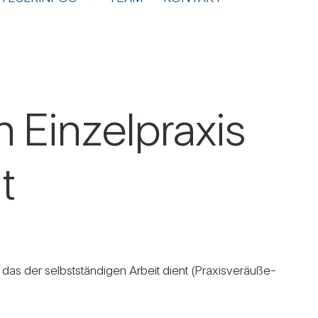
n Ein­zel­praxis
t
 der selbst­stän­digen Arbeit dient (Pra­xis­ver­äu­ße­