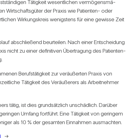
bst­stän­digen Tätig­keit wesent­li­chen ver­mö­gens­mä­
len Wirt­schafts­güter der Praxis wie Pati­enten- oder
rt­li­chen Wir­kungs­kreis wenigs­tens für eine gewisse Zeit
b­lauf abschlie­ßend beur­teilen. Nach einer Ent­schei­dung
xis nicht zu einer defi­ni­tiven Über­tra­gung des Pati­enten-
g.
m­menen Berufs­tä­tig­keit zur ver­äu­ßerten Praxis von
eit­liche Tätig­keit des Ver­äu­ße­rers als Arbeit­nehmer
rs tätig, ist dies grund­sätz­lich unschäd­lich. Dar­über
em geringen Umfang fort­führt. Eine Tätig­keit von geringem
weniger als 10 % der gesamten Ein­nahmen aus­machten.
l
→