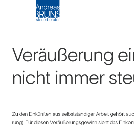
Ver­äu­ße­rung ein
nicht immer steu
Zu den Ein­künften aus selbst­stän­diger Arbeit gehört au
rung). Für diesen Ver­äu­ße­rungs­ge­winn sieht das Ein­kom­