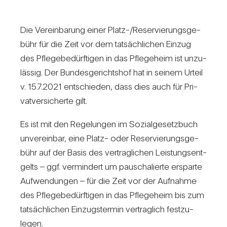
Die Ver­ein­ba­rung einer Platz-/Re­ser­vie­rungs­ge­
bühr für die Zeit vor dem tat­säch­li­chen Einzug
des Pfle­ge­be­dürf­tigen in das Pfle­ge­heim ist unzu­
lässig. Der Bun­des­ge­richtshof hat in seinem Urteil
v. 15.7.2021 ent­schieden, dass dies auch für Pri­
vat­ver­si­cherte gilt.
Es ist mit den Rege­lungen im Sozi­al­ge­setz­buch
unver­einbar, eine Platz- oder Reser­vie­rungs­ge­
bühr auf der Basis des ver­trag­li­chen Leis­tungs­ent­
gelts – ggf. ver­min­dert um pau­scha­lierte ersparte
Auf­wen­dungen – für die Zeit vor der Auf­nahme
des Pfle­ge­be­dürf­tigen in das Pfle­ge­heim bis zum
tat­säch­li­chen Ein­zugs­termin ver­trag­lich fest­zu­
legen.