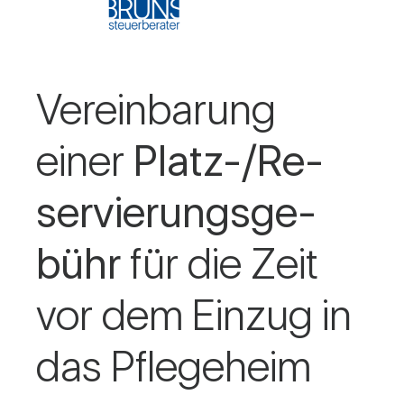
Ver­ein­ba­rung
einer
Platz-/Re­
ser­vie­rungs­ge­
bühr
für die Zeit
vor dem Einzug in
das Pfle­ge­heim